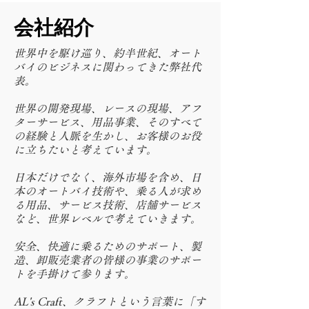
会社紹介
世界中を駆け巡り、約半世紀、オート
バイのビジネスに関わってきた弊社代
表。
​世界の開発現場、レースの現場、アフ
ターサービス、用品事業、そのすべて
の経験と人脈を生かし、お客様のお役
に立ちたいと考えています。
​日本だけでなく、海外市場を含め、日
本のオートバイ技術や、乗る人が求め
る用品、サービス技術、店舗サービス
など、世界レベルで考えていきます。
​安全、快適に乗るためのサポート、製
造、卸販売業者の皆様の事業のサポー
トを手掛けて参ります。
AL's Craft、クラフトという言葉に「す