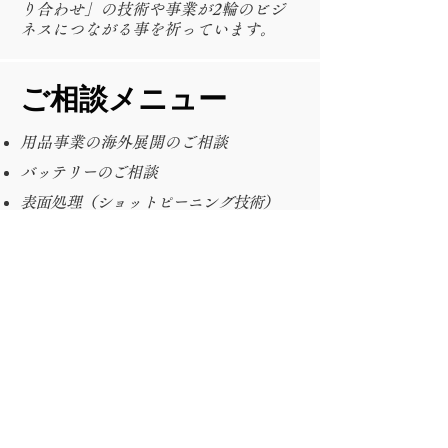
り合わせ」の技術や事業が2輪のビジ
ネスにつながる事を祈っています。
​ご相談メニュー
用品事業の海外展開のご相談
バッテリーのご相談
表面処理（ショットピーニング技術）
オートバイ用品企画、開発のご相談
​海外（アジア、欧州、アメリカ）お客様
ご紹介
用品仕入れのご相談
便利な用品のアドバイス
卸し問屋様のご紹介
テクニシャン教育システム構築のご相談
用品事業企画書作成サポート