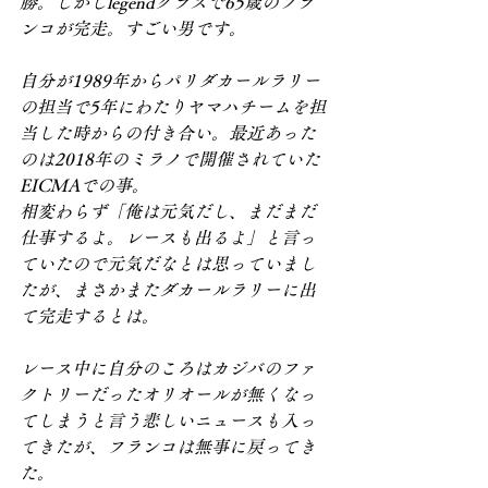
勝。しかしlegendクラスで65歳のフラ
ンコが完走。すごい男です。
自分が1989年からパリダカールラリー
の担当で5年にわたりヤマハチームを担
当した時からの付き合い。最近あった
のは2018年のミラノで開催されていた
EICMAでの事。
相変わらず「俺は元気だし、まだまだ
仕事するよ。レースも出るよ」と言っ
ていたので元気だなとは思っていまし
たが、まさかまたダカールラリーに出
て完走するとは。
レース中に自分のころはカジバのファ
クトリーだったオリオールが無くなっ
てしまうと言う悲しいニュースも入っ
てきたが、フランコは無事に戻ってき
た。