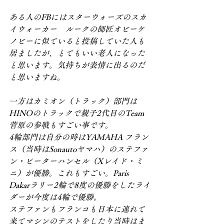
ある人のFBにはスターウォーズのスカ
イウォーカー　ルークの師匠オビーケ
ノビーに似ていると投稿していた人も
居ましたが、とてもいい老人になった
と思います。気持ちが表情に出るのだ
と思いますね。
一方はカミオン（トラック）部門は
HINOのトラックで親子2代目のTeam
菅原の参戦もすごい事です。
4輪部門は自分の時はYAMAHA フラン
ス（当時はSonautoヤマハ）のステファ
ン・ピーターハンセル（Xレイド・ミ
ニ）が優勝。これもすごい。Paris 
Dakarラリー2輪で8度の優勝をしたライ
ダーが今度は4輪で優勝。
ステファンもフランコも日本に連れて
来てマシンのテストをしたり当時はま